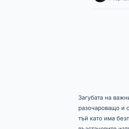
Загубата на важн
разочароващо и о
тъй като има без
възстановите изт