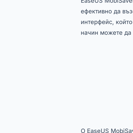
EaseUS MobiSaver
ефективно да въз
интерфейс, който
начин можете да 
О
EaseUS MobiSa