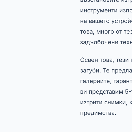
инструменти изпо
на вашето устрой
това, много от т
задълбочени тех
Освен това, тези
загуби. Те предл
галериите, гаран
ви представим 5-
изтрити снимки, 
предимства.