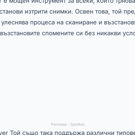
 е мощен инструмент за всеки, който трябва
станови изтрити снимки. Освен това, той пр
 улеснява процеса на сканиране и възстанов
възстановите спомените си без никакви усл
Реклама - SpotAds
ver
Той също така поддържа различни типове