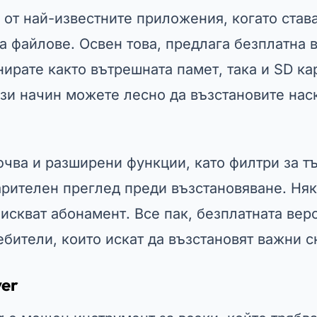
о от най-известните приложения, когато став
а файлове. Освен това, предлага безплатна в
нирате както вътрешната памет, така и SD ка
ози начин можете лесно да възстановите нас
чва и разширени функции, като филтри за т
арителен преглед преди възстановяване. Ня
искват абонамент. Все пак, безплатната вер
ебители, които искат да възстановят важни с
ver