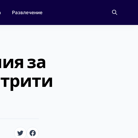
а
Развлечение
ия за
зтрити