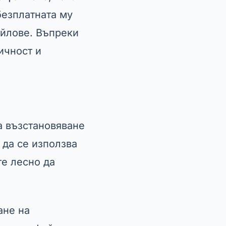
безплатната му
айлове. Въпреки
тичност и
а възстановяване
 да се използва
те лесно да
ане на