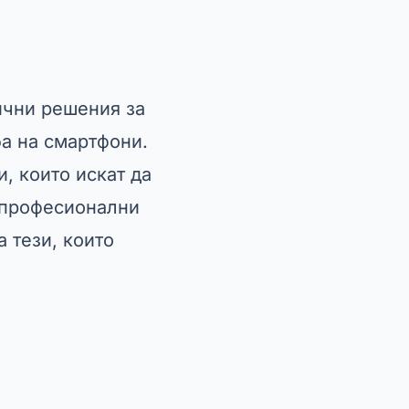
ични решения за
а на смартфони.
и, които искат да
и професионални
 тези, които