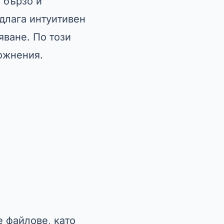
 бързо и
едлага интуитивен
яване. По този
ожнения.
 файлове, като