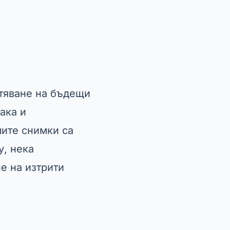
атяване на бъдещи
ака и
шите снимки са
у, нека
е на изтрити