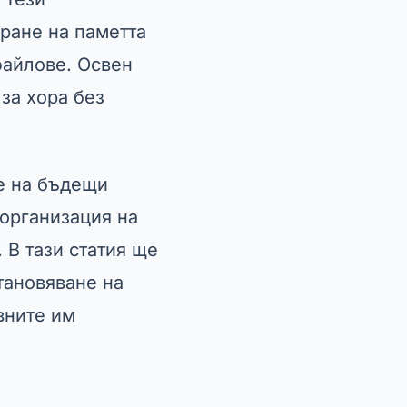
ране на паметта
файлове. Освен
 за хора без
не на бъдещи
 организация на
 В тази статия ще
тановяване на
вните им