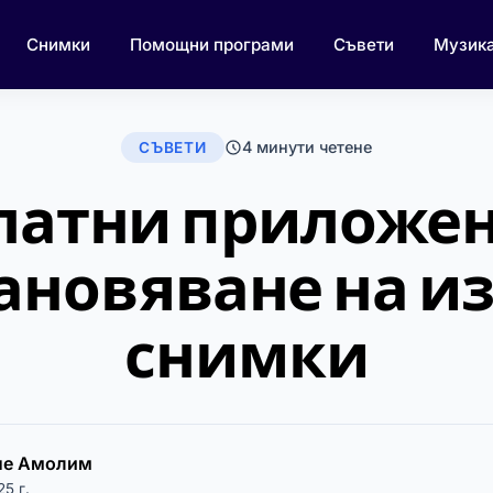
Снимки
Помощни програми
Съвети
Музик
4 минути четене
СЪВЕТИ
латни приложен
ановяване на и
снимки
пе Амолим
25 г.