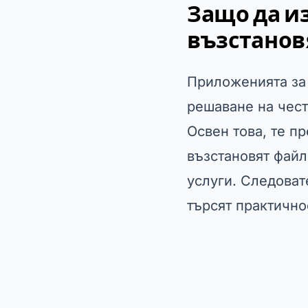
Защо да и
възстанов
Приложенията за 
решаване на чес
Освен това, те пр
възстановят файл
услуги. Следоват
търсят практично