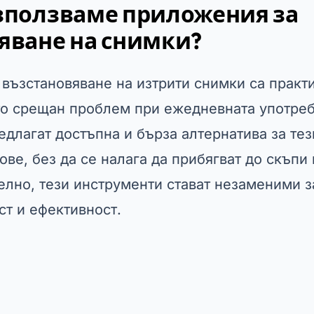
зползваме приложения за
яване на снимки?
възстановяване на изтрити снимки са практ
то срещан проблем при ежедневната употреб
едлагат достъпна и бърза алтернатива за тез
ове, без да се налага да прибягват до скъп
елно, тези инструменти стават незаменими за
ст и ефективност.