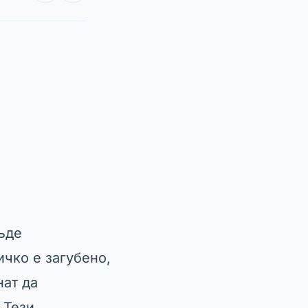
ъде
чко е загубено,
нат да
 Тези