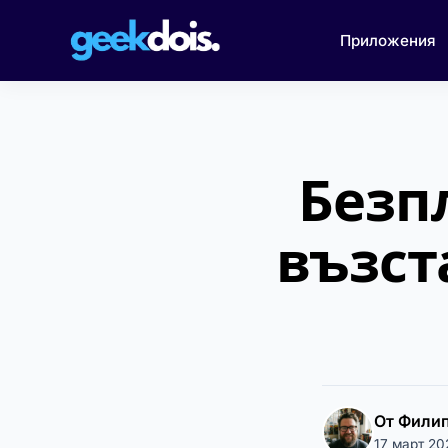
Приложения
Безп
възст
От Фили
17 март 20