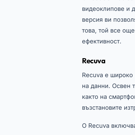
видеоклипове и д
версия ви позвол
това, той все още
ефективност.
Recuva
Recuva е широко 
на данни. Освен 
както на смартфо
възстановите изт
О
Recuva
включва