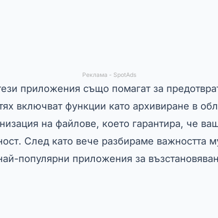
Реклама - SpotAds
 тези приложения също помагат за предотвр
 тях включват функции като архивиране в обл
низация на файлове, което гарантира, че ва
ност. След като вече разбираме важността м
най-популярни приложения за възстановяван