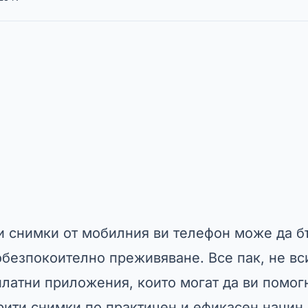
и снимки от мобилния ви телефон може да б
безпокоително преживяване. Все пак, не вси
платни приложения, които могат да ви помог
рити снимки по практичен и ефикасен начин.