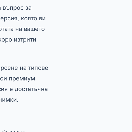
а въпрос за
ерсия, която ви
ртата на вашето
коро изтрити
ърсене на типове
кои премиум
сия е достатъчна
нимки.