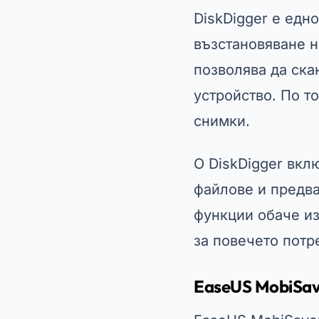
DiskDigger е едн
възстановяване н
позволява да ска
устройство. По т
снимки.
О
DiskDigger
вклю
файлове и предв
функции обаче из
за повечето потр
EaseUS MobiSa