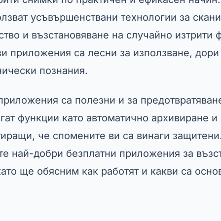
лзват усъвършенствани технологии за скани
ство и възстановяване на случайно изтрити 
ези приложения са лесни за използване, дори
нически познания.
 приложения са полезни и за предотвратява
агат функции като автоматично архивиране и
тиращи, че спомените ви са винаги защитени.
те най-добри безплатни приложения за възс
като ще обясним как работят и какви са осно