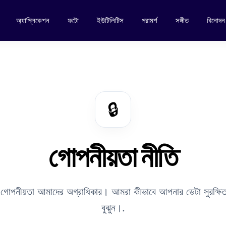
অ্যাপ্লিকেশন
ফটো
ইউটিলিটিস
পরামর্শ
সঙ্গীত
বিনোদন
🔒
গোপনীয়তা নীতি
োপনীয়তা আমাদের অগ্রাধিকার। আমরা কীভাবে আপনার ডেটা সুরক্ষিত
বুঝুন।.