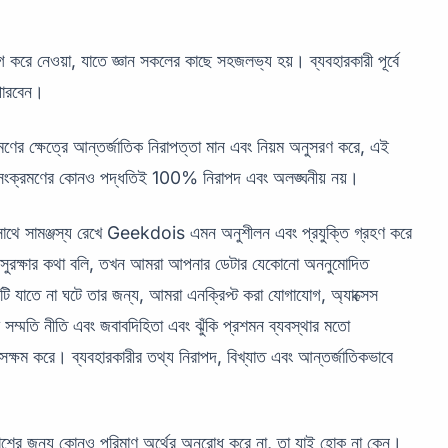
রে নেওয়া, যাতে জ্ঞান সকলের কাছে সহজলভ্য হয়। ব্যবহারকারী পূর্বে
পারবেন।
ণের ক্ষেত্রে আন্তর্জাতিক নিরাপত্তা মান এবং নিয়ম অনুসরণ করে, এই
 এবং সংক্রমণের কোনও পদ্ধতিই 100% নিরাপদ এবং অলঙ্ঘনীয় নয়।
র সাথে সামঞ্জস্য রেখে Geekdois এমন অনুশীলন এবং প্রযুক্তি গ্রহণ করে
া সুরক্ষার কথা বলি, তখন আমরা আপনার ডেটার যেকোনো অননুমোদিত
এটি যাতে না ঘটে তার জন্য, আমরা এনক্রিপ্ট করা যোগাযোগ, অ্যাক্সেস
রীণ সম্মতি নীতি এবং জবাবদিহিতা এবং ঝুঁকি প্রশমন ব্যবস্থার মতো
ষা সক্ষম করে। ব্যবহারকারীর তথ্য নিরাপদ, বিখ্যাত এবং আন্তর্জাতিকভাবে
র জন্য কোনও পরিমাণ অর্থের অনুরোধ করে না, তা যাই হোক না কেন।