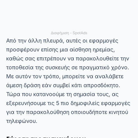
άμεση δράση εάν συμβεί κάτι απροσδόκητο.
Τώρα που κατανοούμε τη σημασία τους, ας
εξερευνήσουμε τις 5 πιο δημοφιλείς εφαρμογές
για την παρακολούθηση οποιουδήποτε κινητού
τηλεφώνου.
Εύρεση της συσκευής μου
Το Find My Device είναι ένα εργαλείο που
αναπτύχθηκε από την Google για να βοηθά
τους χρήστες να εντοπίζουν τις χαμένες ή
κλεμμένες συσκευές Android. Σας επιτρέπει
επίσης να βλέπετε την ακριβή τοποθεσία του
τηλεφώνου σας σε έναν χάρτη, να ηχείτε
συναγερμό στη συσκευή σας ή να διαγράφετε
όλα τα δεδομένα της από απόσταση. Με αυτόν