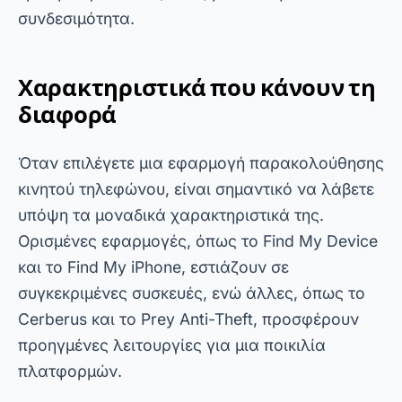
Ορισμένες εφαρμογές, όπως το Find My Device
και το Find My iPhone, εστιάζουν σε
συγκεκριμένες συσκευές, ενώ άλλες, όπως το
Cerberus και το Prey Anti-Theft, προσφέρουν
προηγμένες λειτουργίες για μια ποικιλία
πλατφορμών.
Επιπλέον, πολλές από αυτές τις εφαρμογές
περιλαμβάνουν πρόσθετα οφέλη όπως
απομακρυσμένο κλείδωμα και διαγραφή
δεδομένων, διασφαλίζοντας την προστασία
των προσωπικών σας πληροφοριών. Με αυτόν
τον τρόπο, βοηθούν τους χρήστες να
αναλαμβάνουν γρήγορη και αποτελεσματική
δράση σε καταστάσεις έκτακτης ανάγκης.