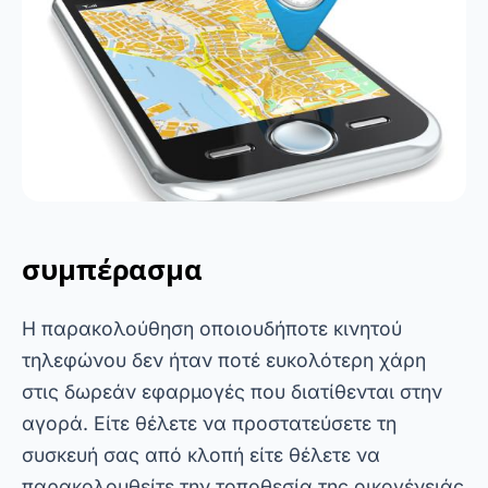
Η παρακολούθηση οποιουδήποτε κινητού
τηλεφώνου δεν ήταν ποτέ ευκολότερη χάρη
στις δωρεάν εφαρμογές που διατίθενται στην
αγορά. Είτε θέλετε να προστατεύσετε τη
συσκευή σας από κλοπή είτε θέλετε να
παρακολουθείτε την τοποθεσία της οικογένειάς
σας, αυτές οι εφαρμογές προσφέρουν
πρακτικές και αποτελεσματικές λύσεις.
Επιπλέον, παρέχουν ηρεμία και ασφάλεια,
διασφαλίζοντας ότι τα δεδομένα και οι
συσκευές σας προστατεύονται πάντα.
Ωστόσο, είναι σημαντικό να επιλέξετε την
εφαρμογή που ταιριάζει καλύτερα στις ανάγκες