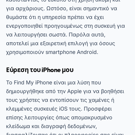
Το Find My iPhone είναι μια λύση που
δημιουργήθηκε από την Apple για να βοηθήσει
τους χρήστες να εντοπίσουν τις χαμένες ή
κλεμμένες συσκευές iOS τους. Προσφέρει
επίσης λειτουργίες όπως απομακρυσμένο
κλείδωμα και διαγραφή δεδομένων,
διασφαλίζοντας ότι οι πληροφορίες σας είναι
ασφαλείς σε περίπτωση έκτακτης ανάγκης. Με
αυτόν τον τρόπο, μπορείτε να παρακολουθείτε
εύκολα το iPhone, το iPad ή το Mac σας.
Διαφήμιση - SpotAds
Ο
Εύρεση του iPhone μου
Περιλαμβάνει επίσης
τη λειτουργία «Lost Mode», η οποία εμφανίζει
ένα εξατομικευμένο μήνυμα στην οθόνη της
συσκευής. Από την άλλη πλευρά, η εφαρμογή