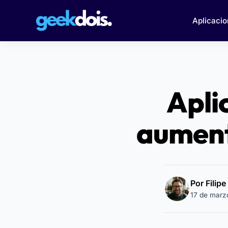
Aplicacio
Apli
aument
Por Filip
17 de marz