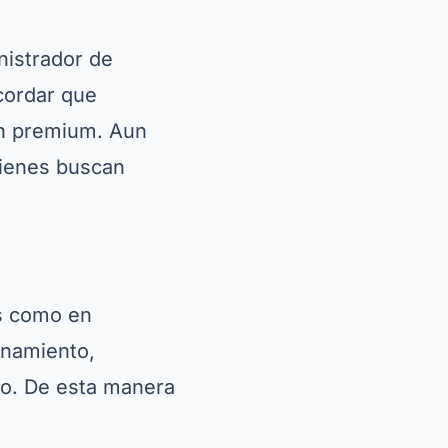
nistrador de
cordar que
ón premium. Aun
quienes buscan
s como en
enamiento,
io. De esta manera