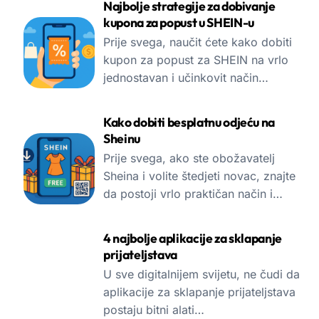
Najbolje strategije za dobivanje
kupona za popust u SHEIN-u
Prije svega, naučit ćete kako dobiti
kupon za popust za SHEIN na vrlo
jednostavan i učinkovit način…
Kako dobiti besplatnu odjeću na
Sheinu
Prije svega, ako ste obožavatelj
Sheina i volite štedjeti novac, znajte
da postoji vrlo praktičan način i…
4 najbolje aplikacije za sklapanje
prijateljstava
U sve digitalnijem svijetu, ne čudi da
aplikacije za sklapanje prijateljstava
postaju bitni alati…