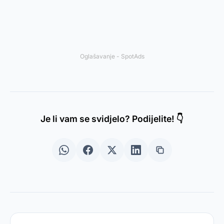
Oglašavanje - SpotAds
Je li vam se svidjelo? Podijelite! 👇