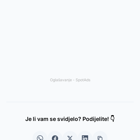
Oglašavanje - SpotAds
Je li vam se svidjelo? Podijelite! 👇