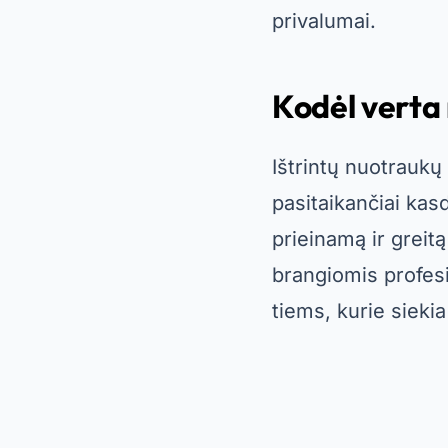
privalumai.
Kodėl verta
Ištrintų nuotraukų
pasitaikančiai kas
prieinamą ir greit
brangiomis profes
tiems, kurie sieki
Kita vertus, šios 
Daugelyje jų yra t