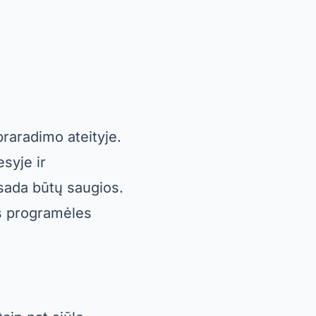
isada būtų saugios.
as programėles
aip pat siūlo
ntį, tiek SD
aukas.
paieškos filtrai ir
s funkcijoms
akankama daugumai