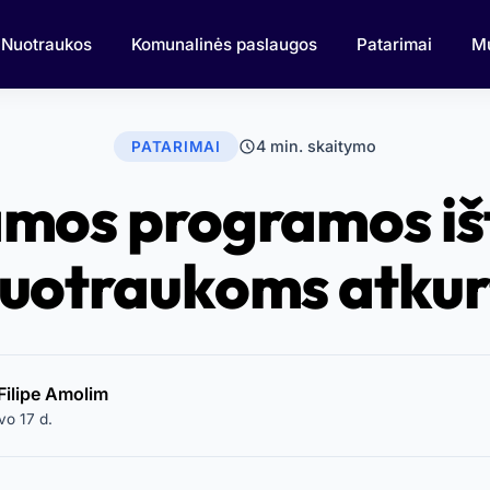
Nuotraukos
Komunalinės paslaugos
Patarimai
M
4 min. skaitymo
PATARIMAI
os programos iš
uotraukoms atkur
Filipe Amolim
vo 17 d.