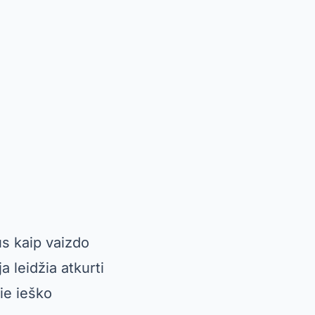
itmeniniame
i tiek
e lengvai atkurti
os analizė, skirta
li atrodyti šiek
eško patikimo ir