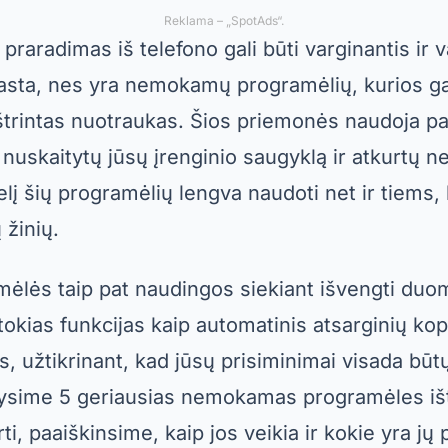
Reklama – „SpotAds“.
praradimas iš telefono gali būti varginantis ir v
asta, nes yra nemokamų programėlių, kurios gali
 ištrintas nuotraukas. Šios priemonės naudoja p
nuskaitytų jūsų įrenginio saugyklą ir atkurtų ne
elį šių programėlių lengva naudoti net ir tiems, 
 žinių.
amėlės taip pat naudingos siekiant išvengti du
 tokias funkcijas kaip automatinis atsarginių kop
s, užtikrinant, kad jūsų prisiminimai visada bū
atysime 5 geriausias nemokamas programėles iš
, paaiškinsime, kaip jos veikia ir kokie yra jų 