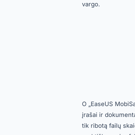
Recuva
„Recuva“ yra pla
pasaulyje. Ji taip
išmaniuosiuose tel
ištrintas nuotrauka
O
Recuva
Taip pat 
rasti prarastus fai
tiek pasenusi. Nep
efektyvaus spren