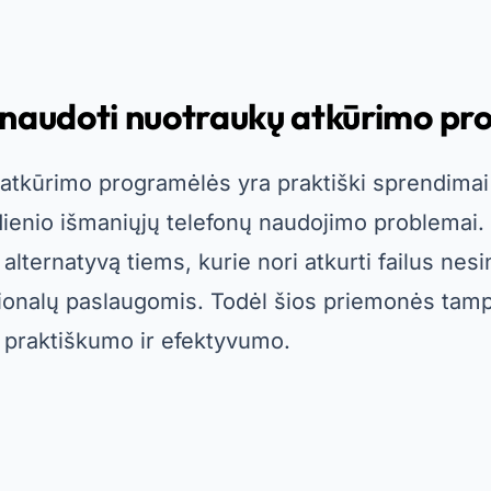
 naudoti nuotraukų atkūrimo p
 atkūrimo programėlės yra praktiški sprendimai
dienio išmaniųjų telefonų naudojimo problemai. B
ą alternatyvą tiems, kurie nori atkurti failus ne
ionalų paslaugomis. Todėl šios priemonės tam
a praktiškumo ir efektyvumo.
Reklama – „SpotAds“.
programėlės taip pat padeda išvengti duomenų p
okių funkcijų kaip atsarginių kopijų kūrimas debe