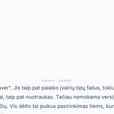
čiai naudojama duomenų atkūrimo programa ska
 pat siūlo nemokamą versiją, kurią galima naudot
efonuose, tiek kompiuteriuose. Tokiu būdu galit
s iš skirtingų įrenginių.
yra pažangių funkcijų, tokių kaip gilioji saugykl
lus. Tačiau kai kuriems vartotojams jos sąsaja ga
aisant to, tai puikus pasirinkimas tiems, kurie i
dimo.
Reklama – „SpotAds“.