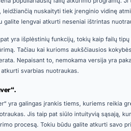
ver“.
 yra galingas įrankis tiems, kuriems reikia grei
uotraukas. Jis taip pat siūlo intuityvią sąsają, k
rimo procesą. Tokiu būdu galite atkurti savo p
Reklama – „SpotAds“.
ver“.
Jis taip pat palaiko įvairių tipų failus, tok
ai, taip pat nuotraukas. Tačiau nemokama versija
aičių. Vis dėlto tai puikus pasirinkimas tiems, ku
ektyvumo.