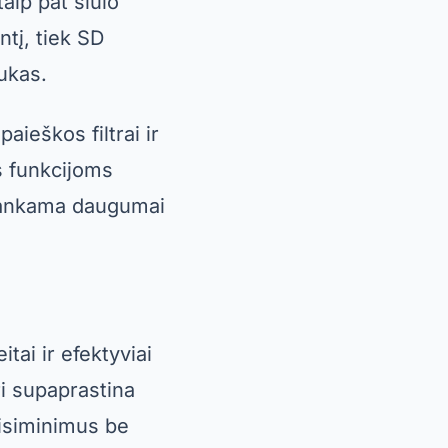
tai ir efektyviai
uri supaprastina
risiminimus be
ius kaip vaizdo
 leidžia atkurti
rie ieško