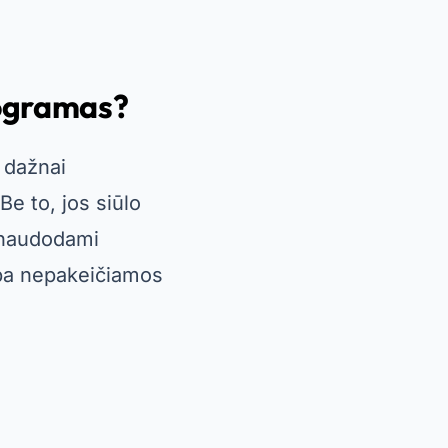
rogramas?
 dažnai
e to, jos siūlo
sinaudodami
pa nepakeičiamos
raradimo ateityje.
syje ir