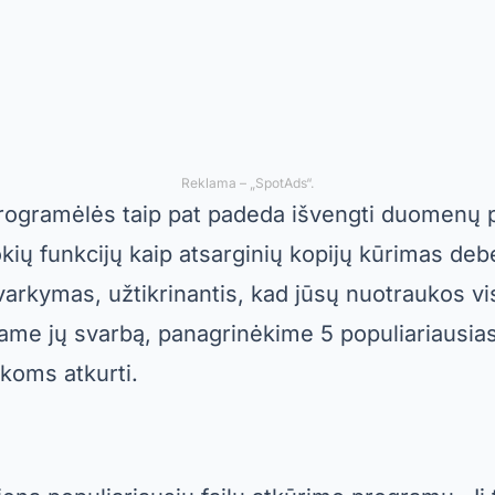
tvarkymas, užtikrinantis, kad jūsų nuotraukos v
tame jų svarbą, panagrinėkime 5 populiariausi
koms atkurti.
iena populiariausių failų atkūrimo programų. Ji t
eidžiančią nuskaityti tiek įrenginio vidinę atmi
 galite lengvai atkurti neseniai ištrintas nuotr
pat yra išplėstinių funkcijų, tokių kaip failų tipų 
kūrimą. Tačiau kai kurioms aukščiausios kokybė
erata. Nepaisant to, nemokama versija yra p
ų atkurti svarbias nuotraukas.