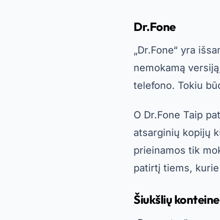
galite jas atkurti.
O
Šiukšlių kontein
kūrimas ir failų 
reklamas. Nepaisan
praktiško sprendim
Savybės, ku
Renkantis programė
unikalias funkcijas
siūlo pažangų nuska