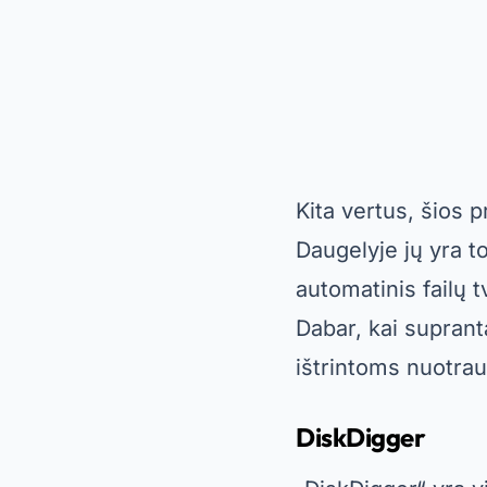
automatinis failų 
Dabar, kai supran
ištrintoms nuotrau
DiskDigger
„DiskDigger“ yra v
nemokamą versiją, l
kortelę. Tokiu būdu
O
DiskDigger
Taip 
peržiūra prieš at
reikalinga prenum
vartotojų, norinči