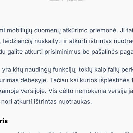
 Tokiu būdu išvengsite svarbių failų praradimo vi
eris
Taip pat yra tokių funkcijų kaip automatinis
tvarkymas. Tačiau nemokama versija naudojimo 
t to, tai puikus pasirinkimas tiems, kurie ieško
o atkurti ištrintas nuotraukas.
rios daro skirtumą
lę ištrintoms nuotraukoms atkurti, svarbu atsiž
. Kai kurios programėlės, tokios kaip „DiskDigge
itymą ir skirtingų failų tipų palaikymą. Kita ve