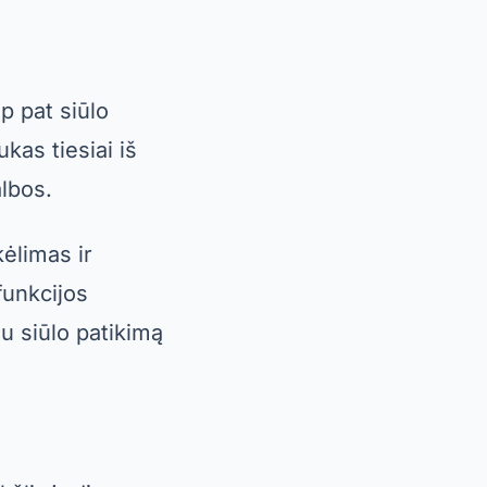
sam laikui.
 atsarginių kopijų
metu rodo
 paprasto ir
velgti į jos
r“ ir „Dr.Fone“,
rtus, tokios