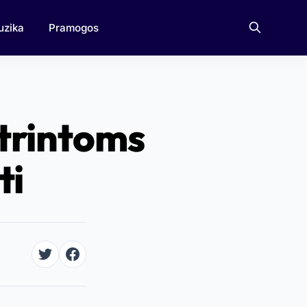
uzika
Pramogos
trintoms
ti