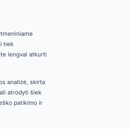
p pat siūlo
kas tiesiai iš
albos.
kėlimas ir
funkcijos
u siūlo patikimą
kšlinė. Ji
dėl prireikus