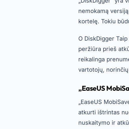
„EaseUS MobiSa
„EaseUS MobiSaver“
atkurti ištrintas n
nuskaitymo ir atkū
vargo.
O
„EaseUS MobiSa
įrašai ir dokument
tik ribotą failų sk
praktiškumo ir ef