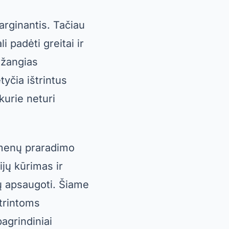
arginantis. Tačiau
 padėti greitai ir
ažangias
tyčia ištrintus
kurie neturi
omenų praradimo
ijų kūrimas ir
tų apsaugoti. Šiame
trintoms
pagrindiniai