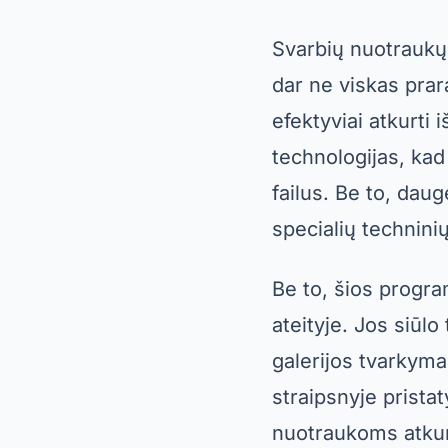
Svarbių nuotraukų 
dar ne viskas prar
efektyviai atkurti
technologijas, kad 
failus. Be to, daug
specialių techninių
Be to, šios progr
ateityje. Jos siūlo
galerijos tvarkyma
straipsnyje prist
nuotraukoms atkurti