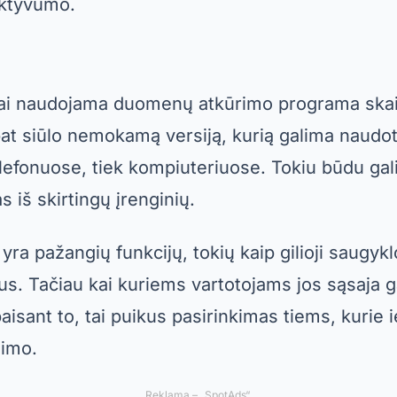
mi mobiliųjų duomenų atkūrimo priemonė. Ji tai
eidžiančią nuskaityti ir atkurti ištrintas nuotrau
du galite atkurti prisiminimus be pašalinės pag
 yra kitų naudingų funkcijų, tokių kaip failų per
kūrimas debesyje. Tačiau kai kurios išplėstinės 
amoje versijoje. Vis dėlto nemokama versija ja
e nori atkurti ištrintas nuotraukas.
ris
gramėlė, kuri veikia kaip išmanioji telefono šiu
go ištrintas nuotraukas specialiame aplanke, to