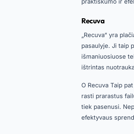
Dr.Fone
„Dr.Fone“ yra išsa
nemokamą versiją, l
telefono. Tokiu bū
O
Dr.Fone
Taip pat
atsarginių kopijų 
prieinamos tik mok
patirtį tiems, kuri
Šiukšlių konteine
„Dumpster“ yra pro
automatiškai išsau