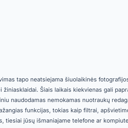
mas tapo neatsiejama šiuolaikinės fotografijos
i žiniasklaidai. Šiais laikais kiekvienas gali pap
riniu naudodamas nemokamas nuotraukų redag
pažangias funkcijas, tokias kaip filtrai, apšvieti
, tiesiai jūsų išmaniajame telefone ar kompiute