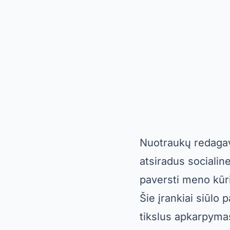
Nuotraukų redagavi
atsiradus socialine
paversti meno kū
Šie įrankiai siūlo 
tikslus apkarpymas