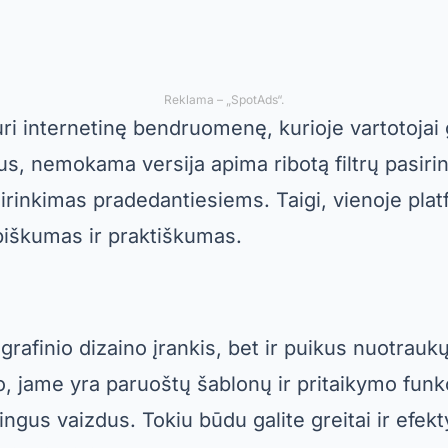
Reklama – „SpotAds“.
uri internetinę bendruomenę, kurioje vartotojai 
tus, nemokama versija apima ribotą filtrų pasirin
sirinkimas pradedantiesiems. Taigi, vienoje pla
iškumas ir praktiškumas.
 grafinio dizaino įrankis, bet ir puikus nuotrau
o, jame yra paruoštų šablonų ir pritaikymo funkc
ingus vaizdus. Tokiu būdu galite greitai ir efekt