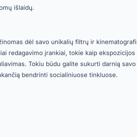
omų išlaidų.
nomas dėl savo unikalių filtrų ir kinematografini
iai redagavimo įrankiai, tokie kaip ekspozicijos 
iavimas. Tokiu būdu galite sukurti darnią sav
inkančią bendrinti socialiniuose tinkluose.