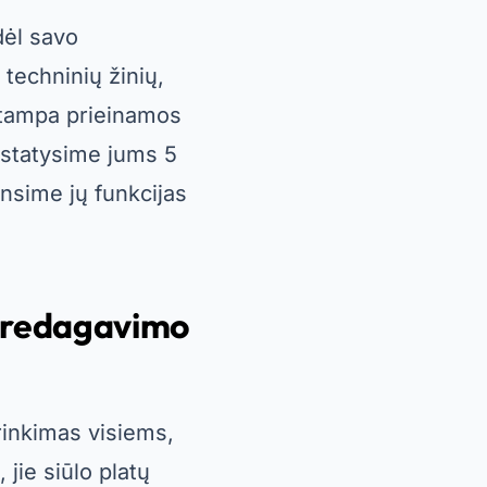
dėl savo
 techninių žinių,
 tampa prieinamos
istatysime jums 5
sime jų funkcijas
 redagavimo
inkimas visiems,
 jie siūlo platų