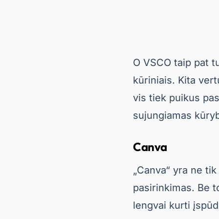
O
VSCO
taip pat t
kūriniais. Kita ver
vis tiek puikus pa
sujungiamas kūryb
Canva
„Canva“ yra ne tik
pasirinkimas. Be t
lengvai kurti įspūd