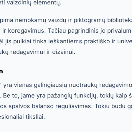
ėti vaizdinių elementų.
apima nemokamų vaizdų ir piktogramų biblioteką
us ir koregavimus. Tačiau pagrindinis jo prival
 jis puikiai tinka ieškantiems praktiško ir univ
kų redagavimui ir dizainui.
m
yra vienas galingiausių nuotraukų redagavimo į
Be to, jame yra pažangių funkcijų, tokių kaip š
tos spalvos balanso reguliavimas. Tokiu būdu ga
ionaliai tiksliai.