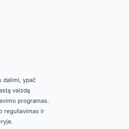
 dalimi, ypač
rastą vaizdą
avimo programas.
mo reguliavimas ir
ryje.