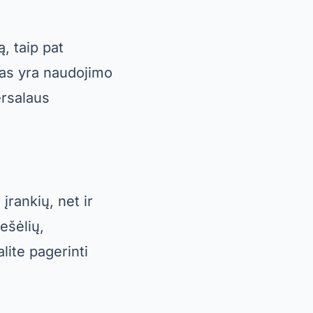
, taip pat
umas yra naudojimo
ersalaus
rankių, net ir
ešėlių,
lite pagerinti