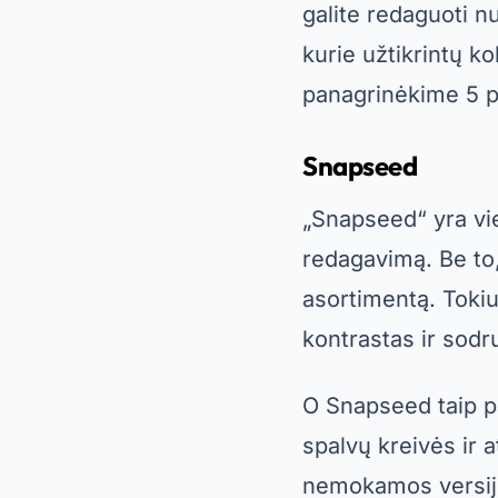
galite redaguoti n
kurie užtikrintų k
panagrinėkime 5 
Snapseed
„Snapseed“ yra vi
redagavimą. Be to, 
asortimentą. Tokiu 
kontrastas ir sod
O
Snapseed
taip p
spalvų kreivės ir 
nemokamos versijos