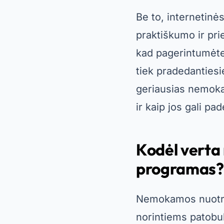
Be to, internetinė
praktiškumo ir pri
kad pagerintumėte
tiek pradedantiesi
geriausias nemoka
ir kaip jos gali padė
Kodėl verta
programas?
Nemokamos nuotra
norintiems patobuli