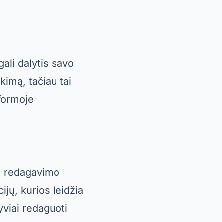
gali dalytis savo
kimą, tačiau tai
tformoje
kų redagavimo
ijų, kurios leidžia
yviai redaguoti