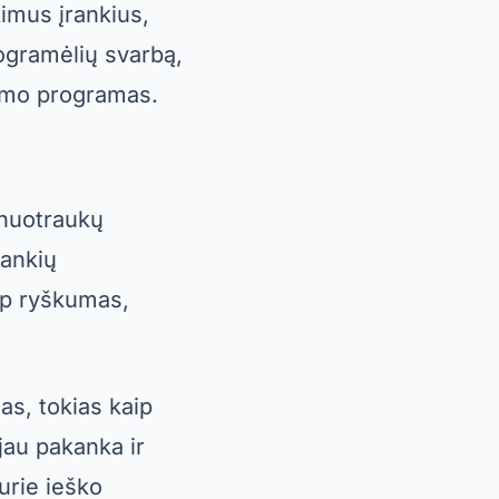
kimus įrankius,
ogramėlių svarbą,
imo programas.
 nuotraukų
rankių
aip ryškumas,
as, tokias kaip
jau pakanka ir
urie ieško