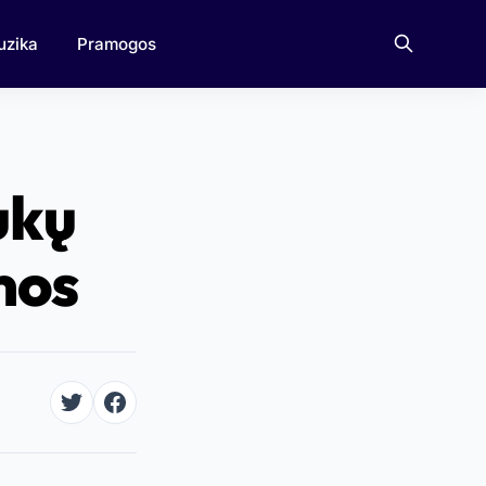
uzika
Pramogos
ukų
mos