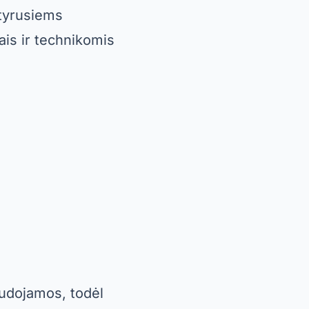
atyrusiems
ais ir technikomis
audojamos, todėl