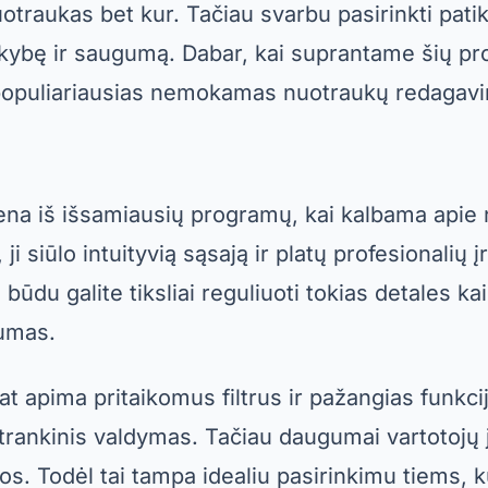
uotraukas bet kur. Tačiau svarbu pasirinkti pati
okybę ir saugumą. Dabar, kai suprantame šių pr
populiariausias nemokamas nuotraukų redagav
ena iš išsamiausių programų, kai kalbama apie
ji siūlo intuityvią sąsają ir platų profesionalių į
būdu galite tiksliai reguliuoti tokias detales k
rumas.
at apima pritaikomus filtrus ir pažangias funkcij
atrankinis valdymas. Tačiau daugumai vartotojų 
. Todėl tai tampa idealiu pasirinkimu tiems, k