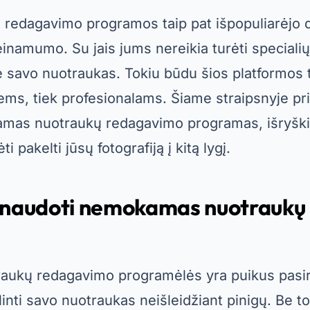
s redagavimo programos taip pat išpopuliarėjo 
einamumo. Su jais jums nereikia turėti specialių
 savo nuotraukas. Tokiu būdu šios platformos
ems, tiek profesionalams. Šiame straipsnyje pr
mas nuotraukų redagavimo programas, išryškin
ti pakelti jūsų fotografiją į kitą lygį.
 naudoti nemokamas nuotraukų
ukų redagavimo programėlės yra puikus pasir
nti savo nuotraukas neišleidžiant pinigų. Be to,