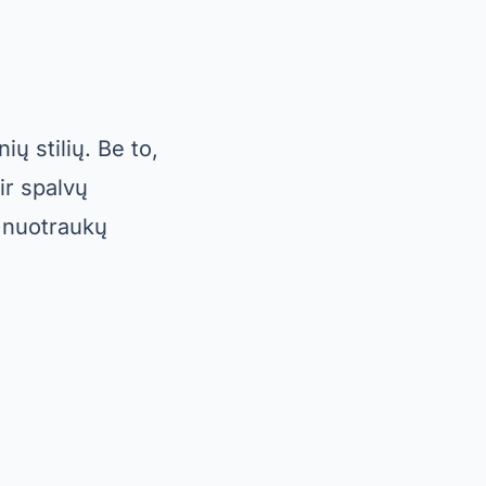
ų stilių. Be to,
ir spalvų
o nuotraukų