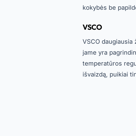
kokybės be papild
VSCO
VSCO daugiausia ži
jame yra pagrindin
temperatūros regul
išvaizdą, puikiai t