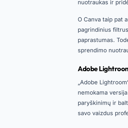
nuotraukas ir prid
O
Canva
taip pat 
pagrindinius filtr
paprastumas. Todėl
sprendimo nuotrau
Adobe Lightroo
„Adobe Lightroom“ 
nemokama versija. 
paryškinimų ir bal
savo vaizdus profes