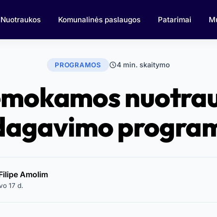
Nuotraukos
Komunalinės paslaugos
Patarimai
M
4 min. skaitymo
PROGRAMOS
mokamos nuotra
dagavimo progra
Filipe Amolim
vo 17 d.