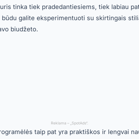
kuris tinka tiek pradedantiesiems, tiek labiau p
 būdu galite eksperimentuoti su skirtingais stili
avo biudžeto.
Reklama – „SpotAds“.
programėlės taip pat yra praktiškos ir lengvai n