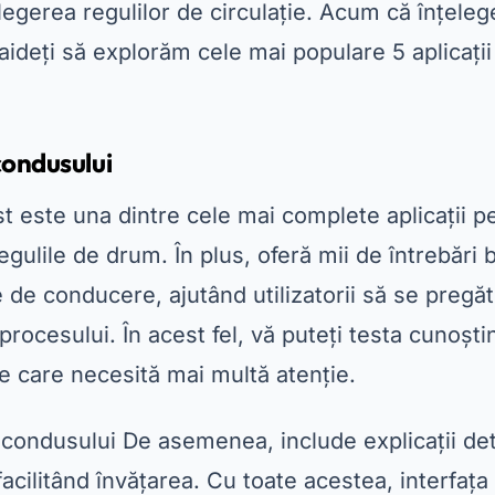
legerea regulilor de circulație. Acum că înțele
haideți să explorăm cele mai populare 5 aplicații
condusului
t este una dintre cele mai complete aplicații p
egulile de drum. În plus, oferă mii de întrebări
 de conducere, ajutând utilizatorii să se pregă
procesului. În acest fel, vă puteți testa cunoștin
le care necesită mai multă atenție.
 condusului
De asemenea, include explicații det
facilitând învățarea. Cu toate acestea, interfața