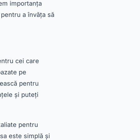
gem importanța
 pentru a învăța să
entru cei care
 bazate pe
tească pentru
țele și puteți
aliate pentru
 sa este simplă și