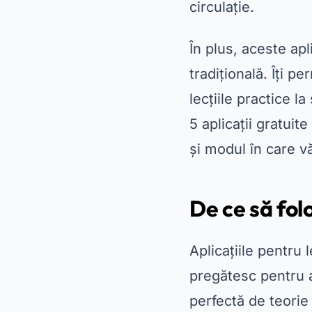
circulație.
În plus, aceste ap
tradițională. Îți p
lecțiile practice l
5 aplicații gratuit
și modul în care v
De ce să folo
Aplicațiile pentru
pregătesc pentru a
perfectă de teorie 