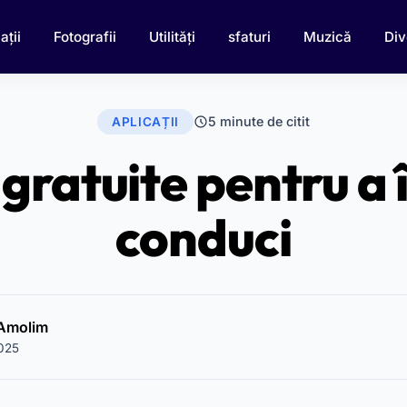
ații
Fotografii
Utilități
sfaturi
Muzică
Div
5 minute de citit
APLICAȚII
 gratuite pentru a
conduci
 Amolim
2025