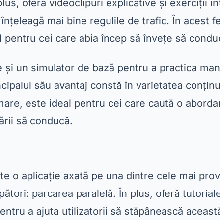
plus, oferă videoclipuri explicative și exerciții i
ă înțeleagă mai bine regulile de trafic. În acest f
l pentru cei care abia încep să învețe să condu
 și un simulator de bază pentru a practica ma
ncipalul său avantaj constă în varietatea conținu
rmare, este ideal pentru cei care caută o aborda
ării să conducă.
ă
ste o aplicație axată pe una dintre cele mai p
pători: parcarea paralelă. În plus, oferă tutorial
entru a ajuta utilizatorii să stăpânească aceast