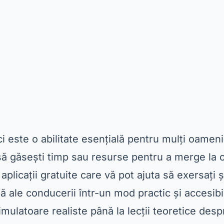
i este o abilitate esențială pentru mulți oameni
ă găsești timp sau resurse pentru a merge la o
 aplicații gratuite care vă pot ajuta să exersați ș
 ale conducerii într-un mod practic și accesibil
simulatoare realiste până la lecții teoretice desp