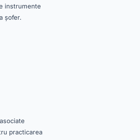
ste instrumente
a șofer.
 asociate
tru practicarea