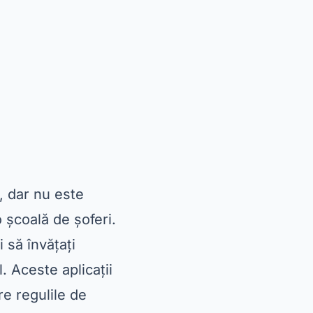
, dar nu este
 școală de șoferi.
i să învățați
. Aceste aplicații
re regulile de