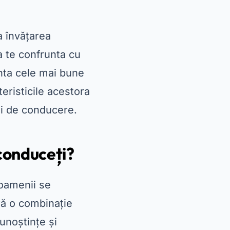
a învățarea
 a te confrunta cu
enta cele mai bune
teristicile acestora
lui de conducere.
 conduceți?
 oamenii se
ră o combinație
cunoștințe și