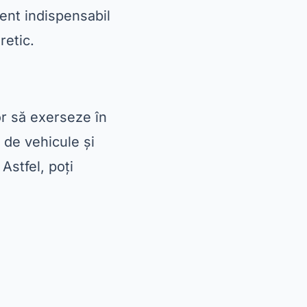
ment indispensabil
retic.
or să exerseze în
i de vehicule și
 Astfel, poți