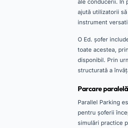
ale conducerii. În 
ajută utilizatorii s
instrument versati
O
Ed. șofer
include
toate acestea, pri
disponibil. Prin u
structurată a învăț
Parcare paralel
Parallel Parking e
pentru șoferii înce
simulări practice p