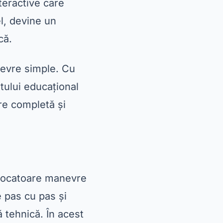
nteractive care
el, devine un
că.
nevre simple. Cu
tului educațional
re completă și
rovocatoare manevre
e pas cu pas și
ă tehnică. În acest