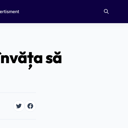
ertisment
 învăța să