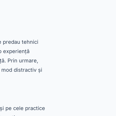
e predau tehnici
 o experiență
nță. Prin urmare,
 mod distractiv și
și pe cele practice