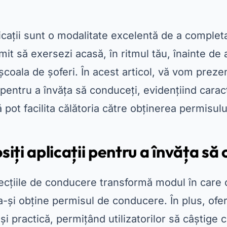
licații sunt o modalitate excelentă de a complet
ermit să exersezi acasă, în ritmul tău, înainte de
a școala de șoferi. În acest articol, vă vom prez
e pentru a învăța să conduceți, evidențiind carac
ă pot facilita călătoria către obținerea permisu
siți aplicații pentru a învăța să
 lecțiile de conducere transformă modul în care
-și obține permisul de conducere. În plus, ofe
și practică, permițând utilizatorilor să câștige 