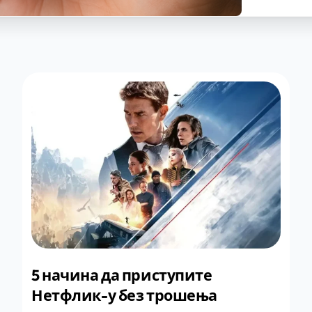
5 начина да приступите
Нетфлик-у без трошења