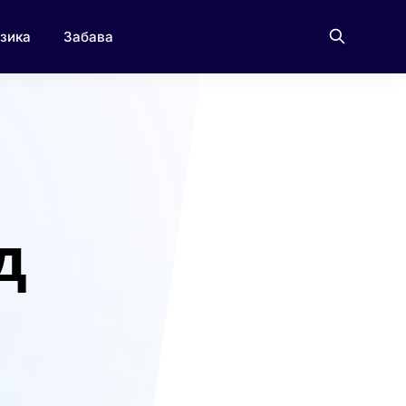
зика
Забава
д