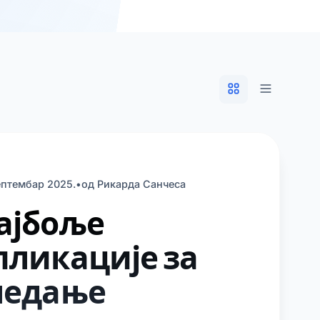
ептембар 2025.
•
од Рикарда Санчеса
ајбоље
пликације за
ледање