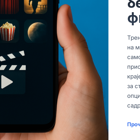
б
ф
Трен
на м
само
прис
крај
за с
опци
сад
Проч