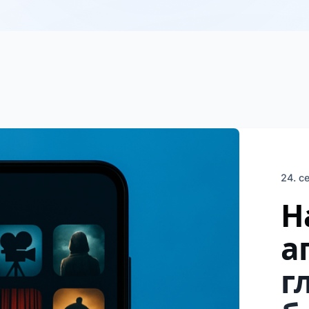
24. с
Н
а
г