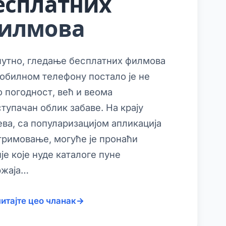
есплатних
илмова
утно, гледање бесплатних филмова
обилном телефону постало је не
 погодност, већ и веома
тупачан облик забаве. На крају
ева, са популаризацијом апликација
тримовање, могуће је пронаћи
је које нуде каталоге пуне
ржаја…
итајте цео чланак
→