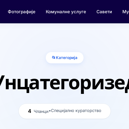
Фотографије
Комуналне услуге
Савети
Му
📂
Категорија
Унцатегоризе
4
•
Специјално кураторство
Чланци