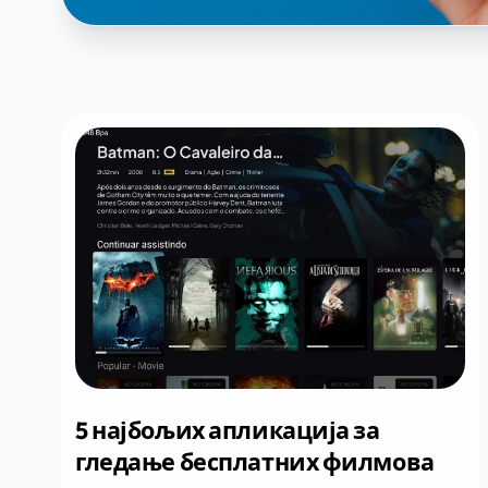
5 најбољих апликација за
гледање бесплатних филмова