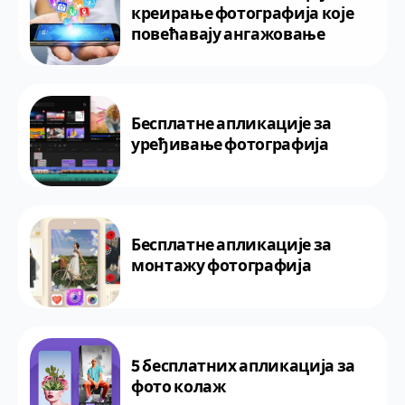
креирање фотографија које
повећавају ангажовање
Бесплатне апликације за
уређивање фотографија
Бесплатне апликације за
монтажу фотографија
5 бесплатних апликација за
фото колаж