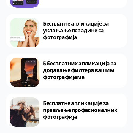
Бесплатне апликације за
уклањање позадине са
фотографија
5 бесплатних апликација за
додавање филтера вашим
фотографијама
Бесплатне апликације за
прављење професионалних
фотографија