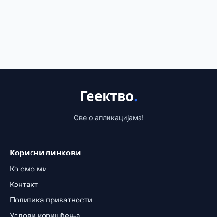
Геектво
.
Све о апликацијама!
Корисни линкови
Ко смо ми
Контакт
Политика приватности
Услови коришћења