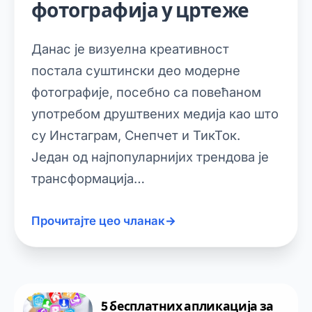
фотографија у цртеже
Данас је визуелна креативност
постала суштински део модерне
фотографије, посебно са повећаном
употребом друштвених медија као што
су Инстаграм, Снепчет и ТикТок.
Један од најпопуларнијих трендова је
трансформација…
Прочитајте цео чланак
→
5 бесплатних апликација за