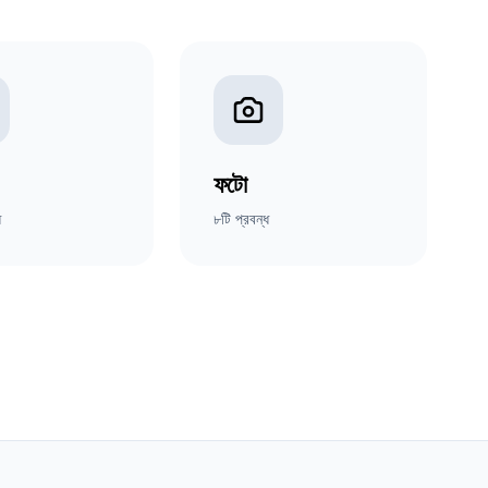
ফটো
ধ
৮টি প্রবন্ধ