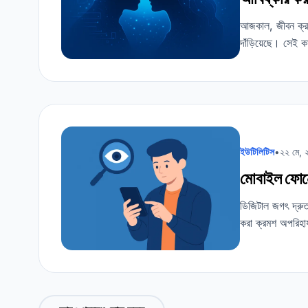
আজকাল, জীবন ক্রমশ 
দাঁড়িয়েছে। সেই 
ইউটিলিটিস
•
২২ মে, 
মোবাইল ফোনে
ডিজিটাল জগৎ দ্রু
করা ক্রমশ অপরিহার