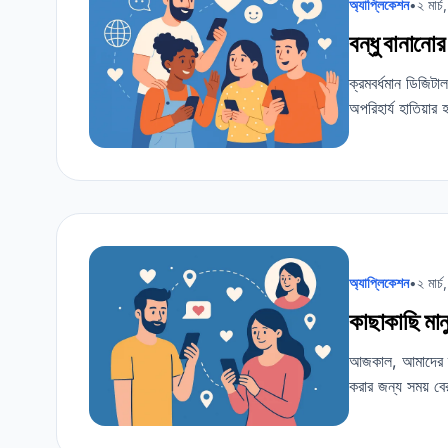
অ্যাপ্লিকেশন
•
২ মার্
বন্ধু বানানোর
ক্রমবর্ধমান ডিজিটা
অপরিহার্য হাতিয়ার
অ্যাপ্লিকেশন
•
২ মার্
কাছাকাছি মান
আজকাল, আমাদের ব্য
করার জন্য সময় বে