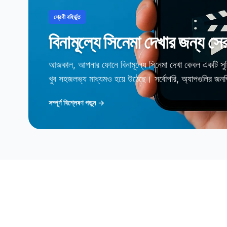
শ্রেণী বহির্ভূত
বিনামূল্যে সিনেমা দেখার জন্য সে
আজকাল, আপনার ফোনে বিনামূল্যে সিনেমা দেখা কেবল একটি সুব
খুব সহজলভ্য মাধ্যমও হয়ে উঠেছে। সর্বোপরি, অ্যাপগুলির জনপ
সম্পূর্ণ বিশ্লেষণ পড়ুন →