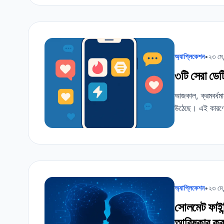
অ্যাপ্লিকেশন
•
২৩ মে
৩টি সেরা ডেট
আজকাল, ক্রমবর্ধমান
উঠেছে। এই কার
অ্যাপ্লিকেশন
•
২৩ মে
সোলমেট ফাইন্
আবিষ্কার কর