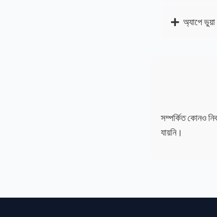
অ্যাপে ভুয়
সম্পর্কিত কোনও নিব
যায়নি।