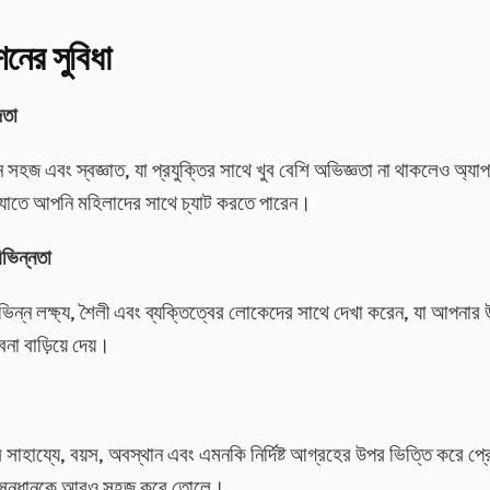
নের সুবিধা
জতা
সহজ এবং স্বজ্ঞাত, যা প্রযুক্তির সাথে খুব বেশি অভিজ্ঞতা না থাকলেও অ্যাপট
যাতে আপনি মহিলাদের সাথে চ্যাট করতে পারেন।
ভিন্নতা
িন্ন লক্ষ্য, শৈলী এবং ব্যক্তিত্বের লোকেদের সাথে দেখা করেন, যা আপনার
বনা বাড়িয়ে দেয়।
র সাহায্যে, বয়স, অবস্থান এবং এমনকি নির্দিষ্ট আগ্রহের উপর ভিত্তি করে প্র
নুসন্ধানকে আরও সহজ করে তোলে।