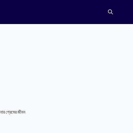
নার প্রেমের জীবন