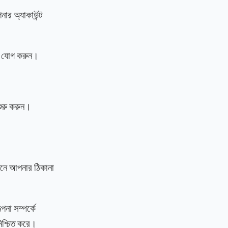
ার অ্যাকাউন্ট
ি যোগ করুন।
।
শুরু করুন।
নে আপনার ঠিকানা
পনা সম্পর্কে
িশ্চিত করে।