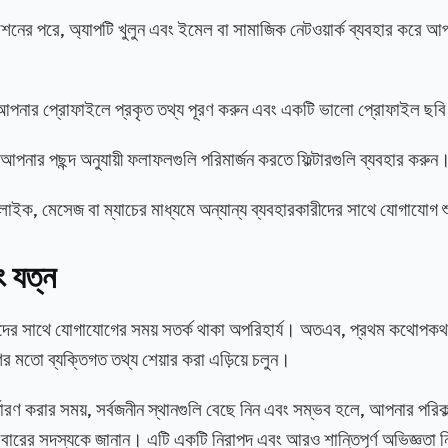
শনের পরে, অ্যাপটি খুলুন এবং ইমেল বা সামাজিক নেটওয়ার্ক ব্যবহার করে আপন
পনার প্রোফাইলে প্রকৃত তথ্য পূরণ করুন এবং একটি ভালো প্রোফাইল ছব
পনার পছন্দ অনুযায়ী ফলাফলগুলি পরিমার্জন করতে ফিল্টারগুলি ব্যবহার করুন
াইক, মেসেজ বা ম্যাচের মাধ্যমে অন্যান্য ব্যবহারকারীদের সাথে যোগাযোগ 
ং যত্ন
দের সাথে যোগাযোগের সময় সতর্ক থাকা অপরিহার্য। অতএব, প্রথম কথোপকথ
ণের মতো ব্যক্তিগত তথ্য শেয়ার করা এড়িয়ে চলুন।
্ধারণ করার সময়, সর্বজনীন স্থানগুলি বেছে নিন এবং সম্ভব হলে, আপনার পরিকল্
িবারের সদস্যকে জানান। এটি একটি নিরাপদ এবং আরও শান্তিপূর্ণ অভিজ্ঞতা ন