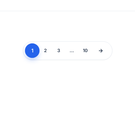
1
→
2
3
…
10