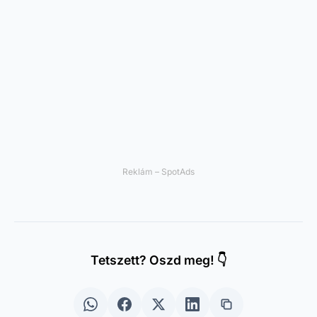
Tetszett? Oszd meg! 👇
← ELŐZŐ
Ingyenes alkalmazások a Wi-Fi hálózatok
korlátozások nélküli eléréséhez