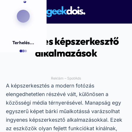
Ingyenes képszerkesztő
Terhelés...
alkalmazások
Reklám – SpotAds
A képszerkesztés a modern fotózás
elengedhetetlen részévé vált, különösen a
közösségi média térnyerésével. Manapság egy
egyszerű képet bárki műalkotássá varázsolhat
ingyenes képszerkesztő alkalmazásokkal. Ezek
az eszközök olyan fejlett funkciókat kínálnak,