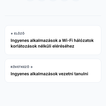
KÖVETKEZŐ →
Ingyenes alkalmazások vezetni tanulni
Geektwo
.
Mindent az alkalmazásokról!
Hasznos linkek
Kik vagyunk