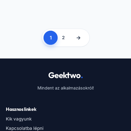
1
→
2
Geektwo
.
Mindent az alkalmazásokról!
Hasznos linkek
Kik vagyunk
Kapcsolatba lépni