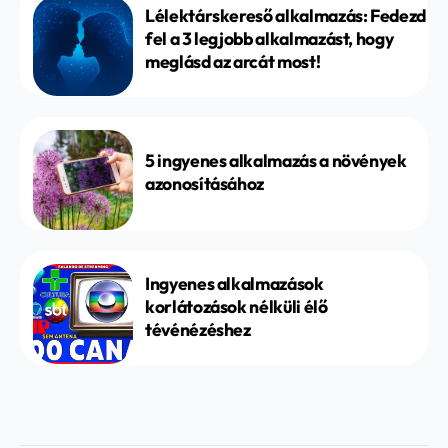
Lélektárskereső alkalmazás: Fedezd
fel a 3 legjobb alkalmazást, hogy
meglásd az arcát most!
5 ingyenes alkalmazás a növények
azonosításához
Ingyenes alkalmazások
korlátozások nélküli élő
tévénézéshez