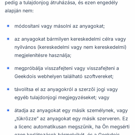
pedig a tulajdonjog átruházása, és ezen engedély
alapján nem:
módosítani vagy másolni az anyagokat;
az anyagokat bármilyen kereskedelmi célra vagy
nyilvános (kereskedelmi vagy nem kereskedelmi)
megjelenítésre használja;
megpróbálja visszafejteni vagy visszafejteni a
Geekdois webhelyen található szoftvereket;
távolítsa el az anyagokról a szerzői jogi vagy
egyéb tulajdonjogi megjegyzéseket; vagy
átadja az anyagokat egy másik személynek, vagy
„tükrözze” az anyagokat egy másik szerveren. Ez
a licenc automatikusan megszűnik, ha Ön megsérti
ezen korlátozások bármelyikét, és a Geekdois