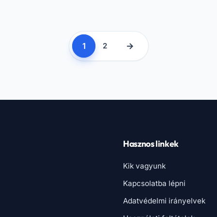
1
→
2
Hasznos linkek
Kik vagyunk
Kapcsolatba lépni
Adatvédelmi irányelvek