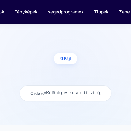
ok
Fényképek
segédprogramok
Tippek
Zene
📂
Fájl
•
Különleges kurátori tisztség
Cikkek