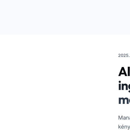
2025.
A
in
m
Mana
kény