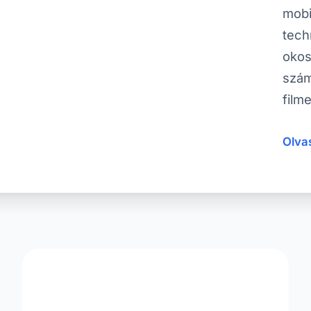
mobi
tech
okos
szám
film
Olvas