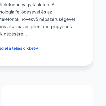
ltelefonon vagy tableten. A
nológia fejlődésével és az
telefonok növekvő népszerűségével
os alkalmazás jelent meg ingyenes
ek nézésére…
d el a teljes cikket
→