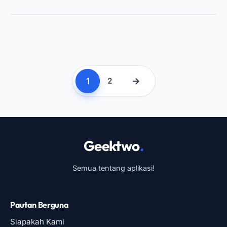
1
→
2
Geektwo
.
Semua tentang aplikasi!
Pautan Berguna
Siapakah Kami