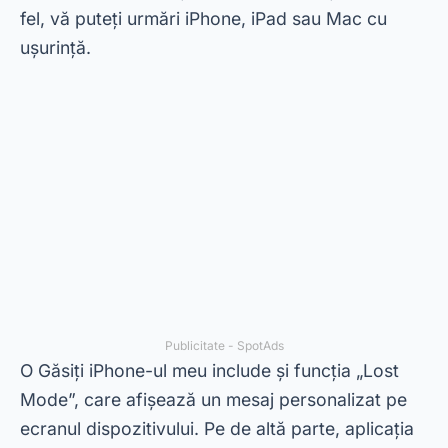
urmare, este ideal pentru cei care sunt
scufundați în ecosistemul Apple.
Cerberus
Cerberus este una dintre cele mai complete
aplicații de urmărire a telefonului mobil de pe
piață. În plus, oferă o gamă largă de funcții, cum
ar fi locația în timp real, înregistrarea audio de la
distanță și blocarea dispozitivului. În acest fel, îți
poți monitoriza și controla telefonul mobil chiar și
de la distanță.
O
Cerberus
include, de asemenea, posibilitatea
de a face fotografii și de a înregistra videoclipuri
de la distanță folosind camera dispozitivului. Cu