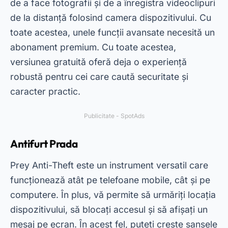
O
Antifurt Prada
include, de asemenea, funcții
precum captura de fotografii și rapoarte
detaliate despre mișcarea dispozitivului. Pe de
altă parte, interfața sa este simplă și ușor de
utilizat, ideală pentru cei care caută o soluție
practică. Prin urmare, devine o opțiune excelentă
pentru cei care doresc să-și protejeze
dispozitivele în mod eficient.
Viața360
Life360 este o aplicație care combină urmărirea
telefonului mobil cu monitorizarea locației
familiei. În plus, vă permite să vedeți locația
tuturor membrilor familiei în timp real, asigurând