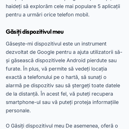
exactă a telefonului pe o hartă, să sunați o
alarmă pe dispozitiv sau să ștergeți toate datele
de la distanță. În acest fel, vă puteți recupera
smartphone-ul sau vă puteți proteja informațiile
personale.
O
Găsiți dispozitivul meu
De asemenea, oferă o
interfață simplă și intuitivă, făcându-l ușor de
utilizat chiar și pentru începători. Cu toate
acestea, este important de reținut că serviciul
trebuie să fie activat în prealabil pe dispozitiv
pentru a funcționa corect. Cu toate acestea, este
o alegere excelentă pentru cei care folosesc
smartphone-uri Android.