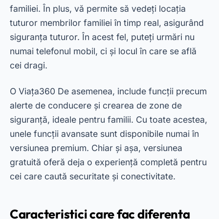
telefonului mobil, este important să luați în
considerare caracteristicile sale unice. Unele
aplicații, cum ar fi Find My Device și Find My
iPhone, se concentrează pe anumite dispozitive,
în timp ce altele, precum Cerberus și Prey Anti-
Theft, oferă funcții avansate pentru o varietate
de platforme.
În plus, multe dintre aceste aplicații includ
beneficii suplimentare, cum ar fi blocarea de la
distanță și ștergerea datelor, asigurând că
informațiile dvs. personale sunt protejate. În
acest fel, ajută utilizatorii să ia măsuri rapide și
eficiente în situații de urgență. Deci, atunci când
evaluați aceste opțiuni, luați în considerare