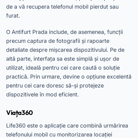
siguranța tuturor. În acest fel, puteți urmări nu
numai telefonul mobil, ci și locul în care se află
cei dragi.
O
Viața360
De asemenea, include funcții precum
alerte de conducere și crearea de zone de
siguranță, ideale pentru familii. Cu toate acestea,
unele funcții avansate sunt disponibile numai în
versiunea premium. Chiar și așa, versiunea
gratuită oferă deja o experiență completă pentru
cei care caută securitate și conectivitate.
Caracteristici care fac diferența
Atunci când alegeți o aplicație de urmărire a