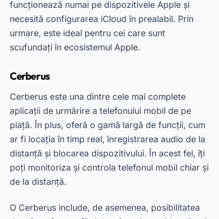
toate acestea, unele funcții avansate necesită un
abonament premium. Cu toate acestea,
versiunea gratuită oferă deja o experiență
robustă pentru cei care caută securitate și
caracter practic.
Publicitate - SpotAds
Antifurt Prada
Prey Anti-Theft este un instrument versatil care
funcționează atât pe telefoane mobile, cât și pe
computere. În plus, vă permite să urmăriți locația
dispozitivului, să blocați accesul și să afișați un
mesaj pe ecran. În acest fel, puteți crește șansele
de a vă recupera telefonul mobil pierdut sau
furat.