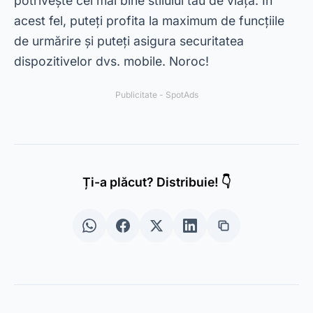
5 aplicații gratuite pentru a măsura
glucoza
URMĂTORUL →
5 aplicații GPS gratuite fără restricții
Geektwo
.
Totul despre aplicații!