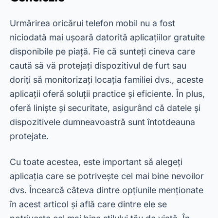
de urmărire și puteți asigura securitatea
dispozitivelor dvs. mobile. Noroc!
Publicitate - SpotAds
Ți-a plăcut? Distribuie! 👇
← ANTERIOR