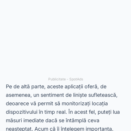
Publicitate - SpotAds
Pe de altă parte, aceste aplicații oferă, de
asemenea, un sentiment de liniște sufletească,
deoarece vă permit să monitorizați locația
dispozitivului în timp real. În acest fel, puteți lua
măsuri imediate dacă se întâmplă ceva
neașteptat. Acum că îi înțelegem importanța,
haideți să explorăm cele mai populare 5 aplicații
pentru a urmări orice telefon mobil.
Găsiți dispozitivul meu
Găsește-mi dispozitivul este un instrument
dezvoltat de Google pentru a ajuta utilizatorii să-
și găsească dispozitivele Android pierdute sau
furate. În plus, vă permite să vedeți locația