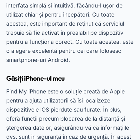
Găsiți iPhone-ul meu
Find My iPhone este o soluție creată de Apple
pentru a ajuta utilizatorii să își localizeze
dispozitivele iOS pierdute sau furate. În plus,
oferă funcții precum blocarea de la distanță și
ștergerea datelor, asigurându-vă că informațiile
dvs. sunt în siguranță în caz de urgență. În acest
fel, vă puteți urmări iPhone, iPad sau Mac cu
ușurință.
Publicitate - SpotAds
O
Găsiți iPhone-ul meu
include și funcția „Lost
Mode”, care afișează un mesaj personalizat pe
ecranul dispozitivului. Pe de altă parte, aplicația
funcționează numai pe dispozitivele Apple și
necesită configurarea iCloud în prealabil. Prin