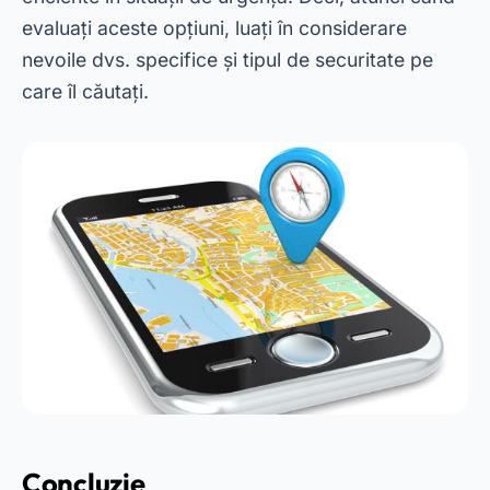
niciodată mai ușoară datorită aplicațiilor gratuite
disponibile pe piață. Fie că sunteți cineva care
caută să vă protejați dispozitivul de furt sau
doriți să monitorizați locația familiei dvs., aceste
aplicații oferă soluții practice și eficiente. În plus,
oferă liniște și securitate, asigurând că datele și
dispozitivele dumneavoastră sunt întotdeauna
protejate.
Cu toate acestea, este important să alegeți
aplicația care se potrivește cel mai bine nevoilor
dvs. Încearcă câteva dintre opțiunile menționate
în acest articol și află care dintre ele se
potrivește cel mai bine stilului tău de viață. În
acest fel, puteți profita la maximum de funcțiile