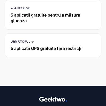
Linkuri utile
Cine suntem
a lua legatura
Politica de
confidențialitate
Termeni de utilizare
© 2024 Spotema Pro. Toate drepturile rezervate.
🔓
CONȚINUT EXCLUSIV