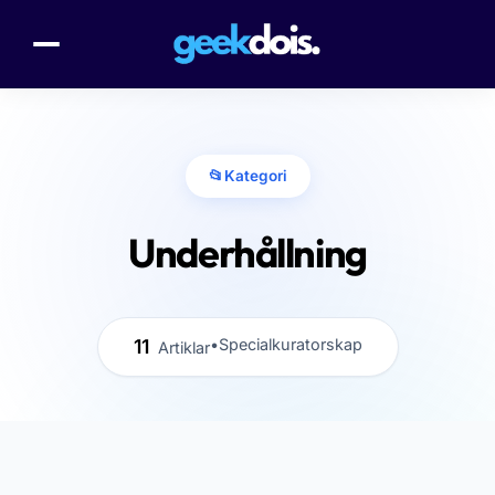
📂
Kategori
Underhållning
11
•
Specialkuratorskap
Artiklar