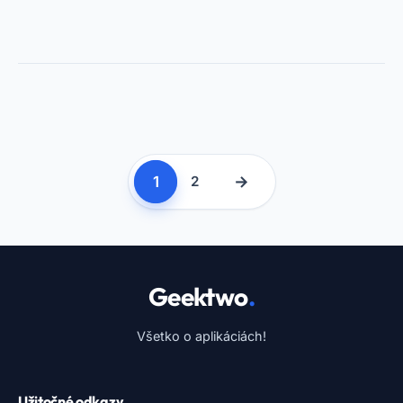
1
→
2
Geektwo
.
Všetko o aplikáciách!
Užitočné odkazy