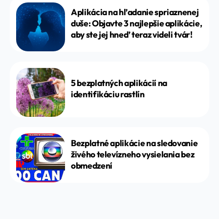
Aplikácia na hľadanie spriaznenej
duše: Objavte 3 najlepšie aplikácie,
aby ste jej hneď teraz videli tvár!
5 bezplatných aplikácií na
identifikáciu rastlín
Bezplatné aplikácie na sledovanie
živého televízneho vysielania bez
obmedzení