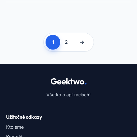
1
→
2
Geektwo
.
Všetko o aplikáciách!
Užitočné odkazy
Kto sme
Kontakt