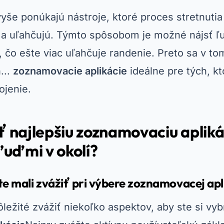
vyše ponúkajú nástroje, ktoré proces stretnuti
 a uľahčujú. Týmto spôsobom je možné nájsť ľud
, čo ešte viac uľahčuje randenie. Preto sa v to
...
zoznamovacie aplikácie
ideálne pre tých, kt
ojenie.
ť najlepšiu zoznamovaciu apliká
 ľuďmi v okolí?
ste mali zvážiť pri výbere zoznamovacej apl
ležité zvážiť niekoľko aspektov, aby ste si vybra