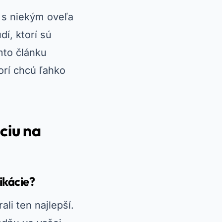
a s niekým oveľa
í, ktorí sú
mto článku
orí chcú ľahko
ciu na
ikácie?
li ten najlepší.