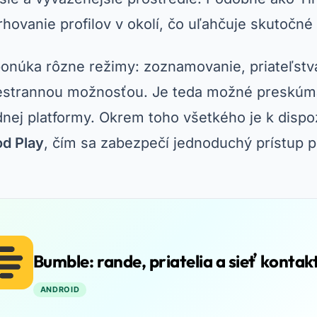
hovanie profilov v okolí, čo uľahčuje skutočné 
ponúka rôzne režimy: zoznamovanie, priateľstv
estrannou možnosťou. Je teda možné preskúma
dnej platformy. Okrem toho všetkého je k dispo
d Play
, čím sa zabezpečí jednoduchý prístup 
Bumble: rande, priatelia a sieť kontak
ANDROID