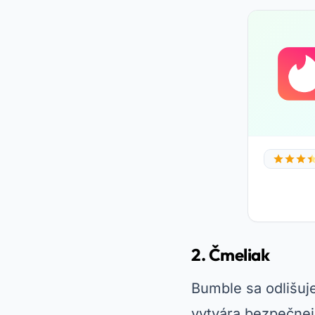
2. Čmeliak
Bumble sa odlišuj
vytvára bezpečnej