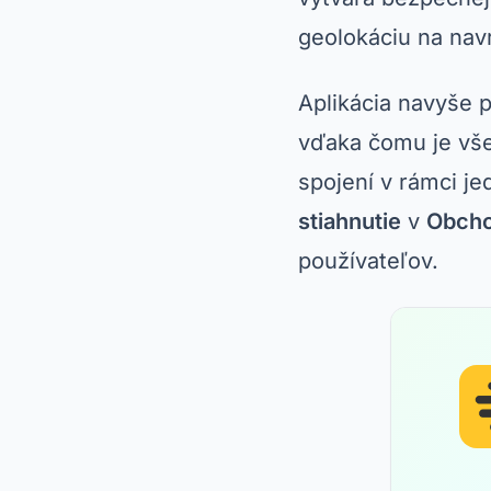
geolokáciu na navr
Aplikácia navyše 
vďaka čomu je vš
spojení v rámci je
stiahnutie
v
Obcho
používateľov.