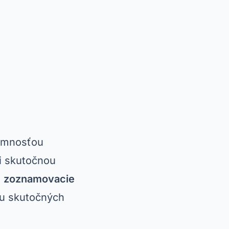
tomnosťou
mi skutočnou
,
zoznamovacie
ru skutočných