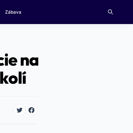
Zábava
ie na
kolí