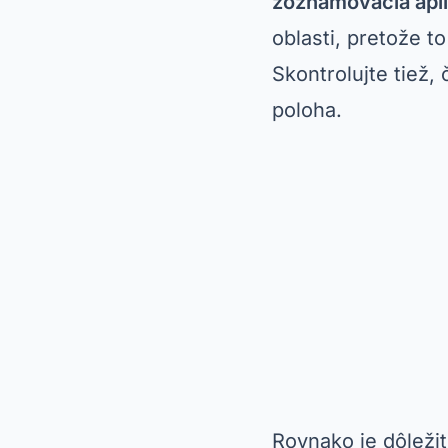
zoznamovacia apli
oblasti, pretože t
Skontrolujte tiež, 
poloha.
Rovnako je dôležit