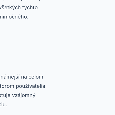
šetkých týchto
ýnimočného.
známejší na celom
ktorom používatelia
stuje vzájomný
iu.