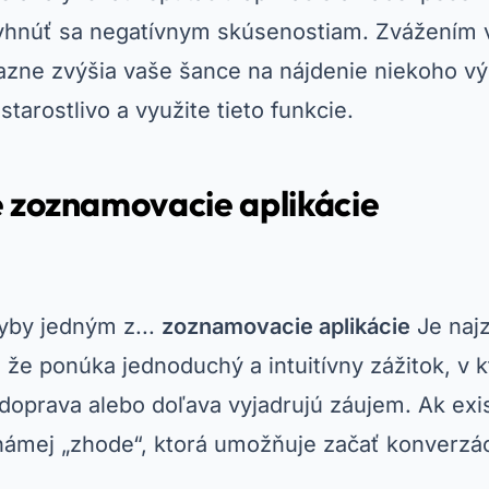
hnúť sa negatívnym skúsenostiam. Zvážením v
azne zvýšia vaše šance na nájdenie niekoho v
starostlivo a využite tieto funkcie.
zoznamovacie aplikácie
yby jedným z...
zoznamovacie aplikácie
Je naj
 že ponúka jednoduchý a intuitívny zážitok, v 
 doprava alebo doľava vyjadrujú záujem. Ak exi
námej „zhode“, ktorá umožňuje začať konverzác