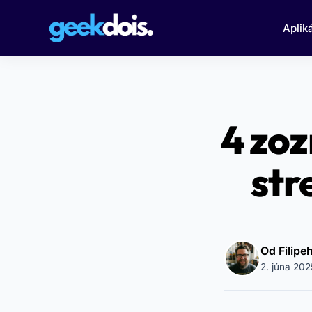
Aplik
4 zo
str
Od Filip
2. júna 202