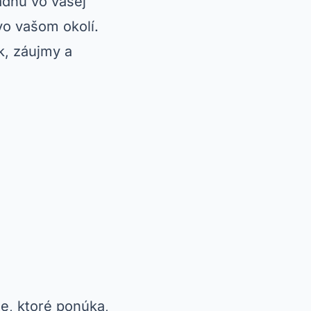
adňu vo vašej
vo vašom okolí.
ek, záujmy a
ie, ktoré ponúka,