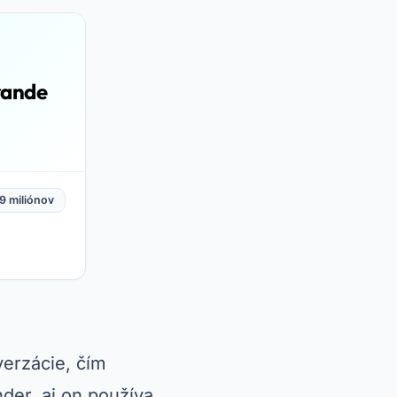
rande
9 miliónov
erzácie, čím
der, aj on používa