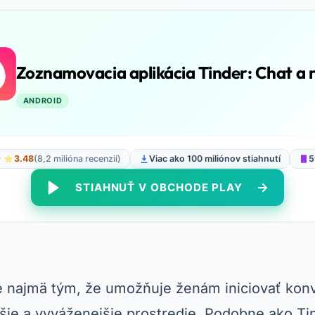
Zoznamovacia aplikácia Tinder: Chat a 
ANDROID
3.48
(8,2 milióna recenzií)
Viac ako 100 miliónov stiahnutí
5
STIAHNUŤ V OBCHODE PLAY
e najmä tým, že umožňuje ženám iniciovať konv
šie a vyváženejšie prostredie. Podobne ako Tin