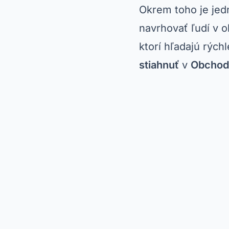
Okrem toho je jed
navrhovať ľudí v o
ktorí hľadajú rýchl
stiahnuť
v
Obchod