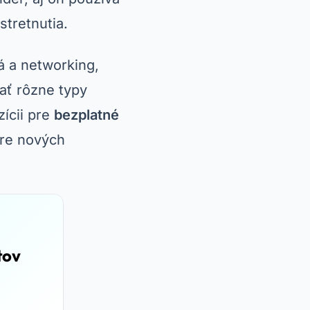
stretnutia.
á a networking,
ť rôzne typy
zícii pre
bezplatné
pre nových
tov