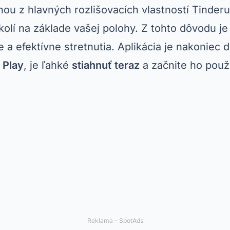
nou z hlavných rozlišovacích vlastností Tinder
kolí na základe vašej polohy. Z tohto dôvodu je
e a efektívne stretnutia. Aplikácia je nakoniec d
 Play
, je ľahké
stiahnuť teraz
a začnite ho použ
Reklama – SpotAds