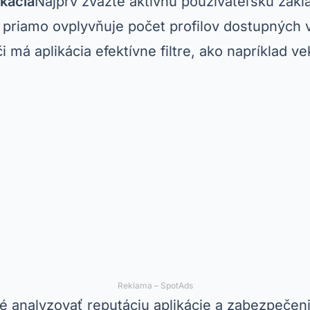
kácia
Najprv zvážte aktívnu používateľskú zákl
o priamo ovplyvňuje počet profilov dostupných 
či má aplikácia efektívne filtre, ako napríklad v
Reklama – SpotAds
é analyzovať reputáciu aplikácie a zabezpečen