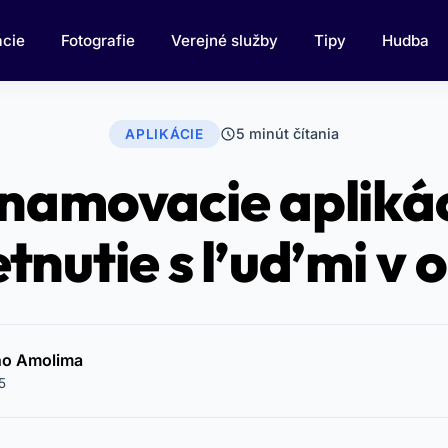
ácie
Fotografie
Verejné služby
Tipy
Hudba
5 minút čítania
APLIKÁCIE
znamovacie aplikác
etnutie s ľuďmi v o
eho Amolima
5