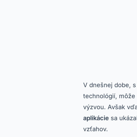
V dnešnej dobe, s
technológií, môže
výzvou. Avšak vďa
aplikácie
sa ukázal
vzťahov.