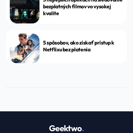
bezplatných filmov vo vysokej
kvalite
5 spôsobov, ako získať prístup k
Netflixu bez platenia
Geektwo
.