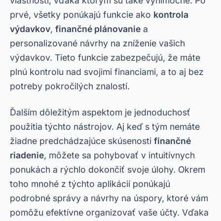
vlastnosti, vďaka ktorým sú také výnimočné. Po
prvé, všetky ponúkajú funkcie ako
kontrola
výdavkov
,
finančné plánovanie
a
personalizované návrhy na zníženie vašich
výdavkov. Tieto funkcie zabezpečujú, že máte
plnú kontrolu nad svojimi financiami, a to aj bez
potreby pokročilých znalostí.
Ďalším dôležitým aspektom je jednoduchosť
použitia týchto nástrojov. Aj keď s tým nemáte
žiadne predchádzajúce skúsenosti
finančné
riadenie
, môžete sa pohybovať v intuitívnych
ponukách a rýchlo dokončiť svoje úlohy. Okrem
toho mnohé z týchto aplikácií ponúkajú
podrobné správy a návrhy na úspory, ktoré vám
pomôžu efektívne organizovať vaše účty. Vďaka