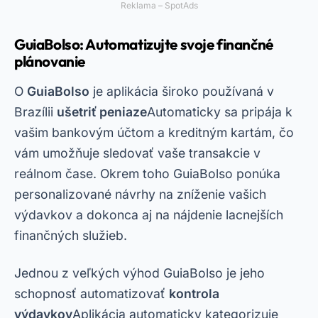
Reklama – SpotAds
GuiaBolso: Automatizujte svoje finančné
plánovanie
O
GuiaBolso
je aplikácia široko používaná v
Brazílii
ušetriť peniaze
Automaticky sa pripája k
vašim bankovým účtom a kreditným kartám, čo
vám umožňuje sledovať vaše transakcie v
reálnom čase. Okrem toho GuiaBolso ponúka
personalizované návrhy na zníženie vašich
výdavkov a dokonca aj na nájdenie lacnejších
finančných služieb.
Jednou z veľkých výhod GuiaBolso je jeho
schopnosť automatizovať
kontrola
výdavkov
Aplikácia automaticky kategorizuje