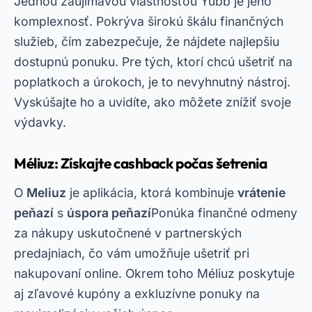
Jednou zaujímavou vlastnosťou Yubb je jeho
komplexnosť. Pokrýva širokú škálu finančných
služieb, čím zabezpečuje, že nájdete najlepšiu
dostupnú ponuku. Pre tých, ktorí chcú ušetriť na
poplatkoch a úrokoch, je to nevyhnutný nástroj.
Vyskúšajte ho a uvidíte, ako môžete znížiť svoje
výdavky.
Méliuz: Získajte cashback počas šetrenia
O
Meliuz
je aplikácia, ktorá kombinuje
vrátenie
peňazí
s
úspora peňazí
Ponúka finančné odmeny
za nákupy uskutočnené v partnerských
predajniach, čo vám umožňuje ušetriť pri
nakupovaní online. Okrem toho Méliuz poskytuje
aj zľavové kupóny a exkluzívne ponuky na