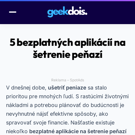
5 bezplatných aplikácií na
šetrenie peňazí
Reklama – SpotAds
V dnešnej dobe,
ušetriť peniaze
sa stalo
prioritou pre mnohých ľudí. S rastúcimi životnými
nákladmi a potrebou plánovať do budúcnosti je
nevyhnutné nájsť efektívne spôsoby, ako
spravovať svoje financie. Našťastie existuje
niekoľko
bezplatné aplikácie na šetrenie peňazí